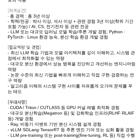
[자격요건]
총 경력 : 총 3년 이상
-
- 학력/전공 : 박사 이상, 석사 이상 + 관련 경험 3년 이상(학위 기간
포함 가능) / AI, CS, 전기전자 등 관련 전공
- LLM 또는 대규모 딥러닝 모델 학습/추론 개발 경험, Python ·
PyTorch · Linux 환경 능숙, 분산 학습 환경 개발 경험
[필요역량 및 경험]
- 최신 LLM 학습 기법과 모델 아키텍처를 깊이 이해하고, 시스템 관
점에서 최적화할 수 있는 역량
- 대규모 분산 환경에서 성능 병목을 진단하고 개선하는 엔지니어링
역량
- 논문 수준의 최신 기법을 빠르게 이해하고 직접 구현·검증하는 연
구 역량
- 알고리즘 이해와 시스템 구현 사이를 자유롭게 오가며 문제를 푸
는 태도
[우대사항]
CUDA / Triton / CUTLASS 등 GPU 커널 레벨 최적화 경험
-
- 대규모 분산학습(Megatron 등) 및 강화학습 인프라(RLHF·RLAIF
등) 개발 경험
- Ray, 비동기·이벤트 기반 분산 시스템 설계 경험
- vLLM·SGLang·TensorRT 등 추론 엔진 기여 또는 심화 활용 경험
- LLM pre-training 또는 post-training(fine-tuning, RL 등) 직접 수행