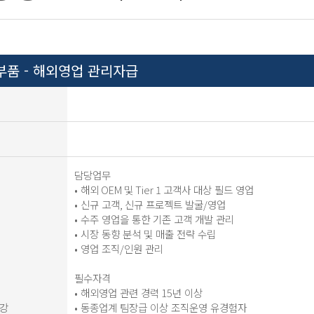
부품 - 해외영업 관리자급
담당업무
• 해외
OEM
및
Tier 1
고객사 대상 필드 영업
• 신규 고객
,
신규 프로젝트 발굴
/
영업
• 수주 영업을 통한 기존 고객 개발 관리
• 시장 동향 분석 및 매출 전략 수립
• 영업 조직
/
인원 관리
필수자격
• 해외영업 관련 경력
15
년 이상
강
• 동종업계 팀장급 이상 조직운영 유경험자