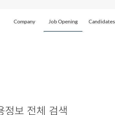
Company
Job Opening
Candidates
JOB OPENIN
Executive Career Consulting
용정보 전체 검색