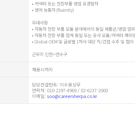
• 커넥터 또는 전장부품 영업 유경험자
• 영어 능통자
(fluently)
우대사항
• 자동차 전장 부품 모듈 분야에서의 동일 제품군
/
영업 업무
• 자동차 전장 부품 업계 동일 또는 유사 모듈
/
커넥터 해외
•
Global OEM
및 글로벌
1
차사 대상 직
/
간접 수주 및 협의
근무지 인천
>
연수구
채용시까지
담당컨설턴트
: 이수용상무
연락처
: 010-2297-4969 / 02-6237-2000
이메일
:
soo@careersherpa.co.kr